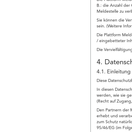
B.: die Anzahl der
Meldestelle zu ver
Sie können die Ver
sein. (Weitere Inf
Die Plattform Meld
/ eingebetteter In
Die Vervielfältigu
4. Datens
4.1. Einleitung
Diese Datenschutzb
In diesen Datensc
werden, wie sie g
(Recht auf Zugang,
Den Partnern der M
erhebt und verarbe
zum Schutz natürl
95/46/EG (im Fol