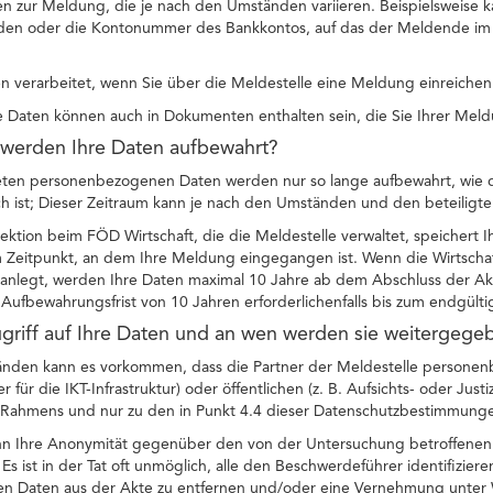
n zur Meldung, die je nach den Umständen variieren. Beispielsweise ka
en oder die Kontonummer des Bankkontos, auf das der Meldende im R
 verarbeitet, wenn Sie über die Meldestelle eine Meldung einreichen
Daten können auch in Dokumenten enthalten sein, die Sie Ihrer Meld
 werden Ihre Daten aufbewahrt?
teten personenbezogenen Daten werden nur so lange aufbewahrt, wie di
ch ist; Dieser Zeitraum kann je nach den Umständen und den beteiligten
pektion beim FÖD Wirtschaft, die die Meldestelle verwaltet, speicher
 Zeitpunkt, an dem Ihre Meldung eingegangen ist. Wenn die Wirtscha
anlegt, werden Ihre Daten maximal 10 Jahre ab dem Abschluss der Akt
Aufbewahrungsfrist von 10 Jahren erforderlichenfalls bis zum endgült
ugriff auf Ihre Daten und an wen werden sie weitergege
nden kann es vorkommen, dass die Partner der Meldestelle personenb
für die IKT-Infrastruktur) oder öffentlichen (z. B. Aufsichts- oder Justi
n Rahmens und nur zu den in Punkt 4.4 dieser Datenschutzbestimmung
nn Ihre Anonymität gegenüber den von der Untersuchung betroffenen 
 Es ist in der Tat oft unmöglich, alle den Beschwerdeführer identifizie
 Daten aus der Akte zu entfernen und/oder eine Vernehmung unter 