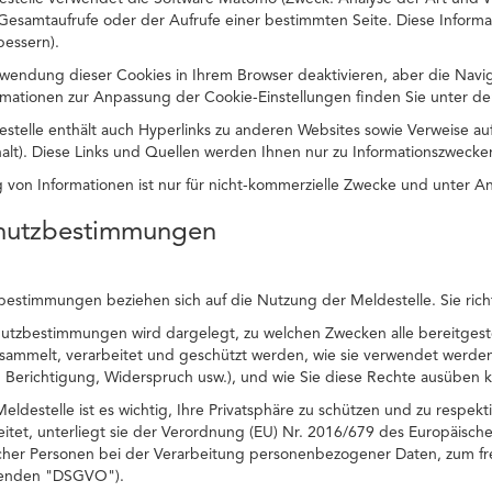
 Gesamtaufrufe oder der Aufrufe einer bestimmten Seite. Diese Inform
bessern).
wendung dieser Cookies in Ihrem Browser deaktivieren, aber die Navi
ormationen zur Anpassung der Cookie-Einstellungen finden Sie unter der
estelle enthält auch Hyperlinks zu anderen Websites sowie Verweise 
halt). Diese Links und Quellen werden Ihnen nur zu Informationszwecken
ng von Informationen ist nur für nicht-kommerzielle Zwecke und unter A
chutzbestimmungen
estimmungen beziehen sich auf die Nutzung der Meldestelle. Sie richte
hutzbestimmungen wird dargelegt, zu welchen Zwecken alle bereitges
esammelt, verarbeitet und geschützt werden, wie sie verwendet werden
 Berichtigung, Widerspruch usw.), und wie Sie diese Rechte ausüben 
eldestelle ist es wichtig, Ihre Privatsphäre zu schützen und zu respe
itet, unterliegt sie der Verordnung (EU) Nr. 2016/679 des Europäisch
icher Personen bei der Verarbeitung personenbezogener Daten, zum fr
genden "DSGVO").