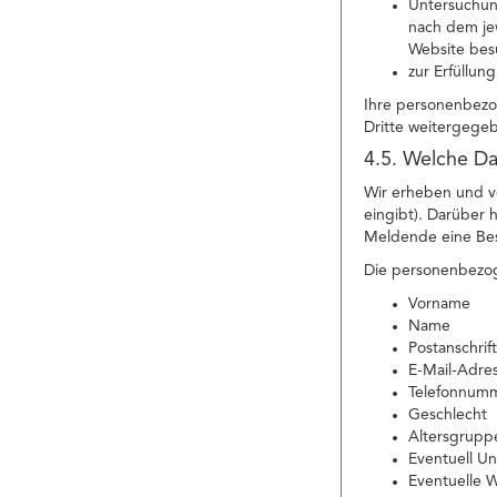
Untersuchung
nach dem jew
Website bes
zur Erfüllun
Ihre personenbezo
Dritte weitergege
4.5. Welche Da
Wir erheben und v
eingibt). Darüber
Meldende eine Besc
Die personenbezog
Vorname
Name
Postanschrift
E-Mail-Adre
Telefonnum
Geschlecht
Altersgrupp
Eventuell 
Eventuelle 