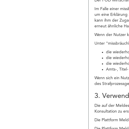
Der FÖD Wirtschaft
Im Falle einer mi
um eine Erklärung 
kann ihm der Zuga
erneut ähnliche H
Wenn der Nutzer ke
Unter "missbräuchl
die wiederh
die wiederh
die wiederh
Amts-, Titel
Wenn sich ein Nut
des Strafprozessg
3. Verwen
Die auf der Meldes
Konsultation zu er
Die Plattform Meld
Die Plattform Meld