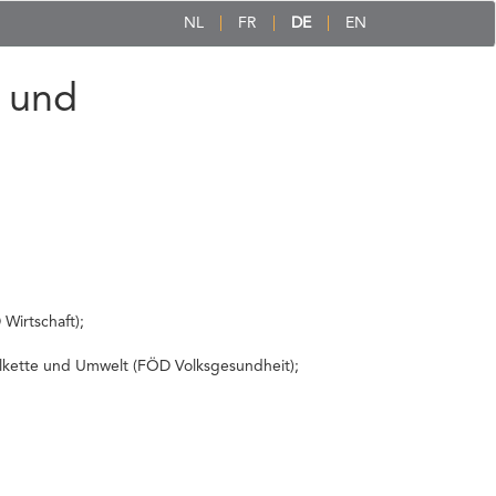
NL
FR
DE
EN
 und
Wirtschaft);
elkette und Umwelt (FÖD Volksgesundheit);