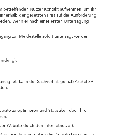
dem betreffenden Nutzer Kontakt aufnehmen, um ihn
innerhalb der gesetzten Frist auf die Aufforderung,
erden. Wenn er nach einer ersten Untersagung
gang zur Meldestelle sofort untersagt werden.
umdung);
aneignet, kann der Sachverhalt gemäß Artikel 29
den.
site zu optimieren und Statistiken über ihre
ren.
der Website durch den Internetnutzer).
ise, wie Internetnutzer die Website besuchen, z.