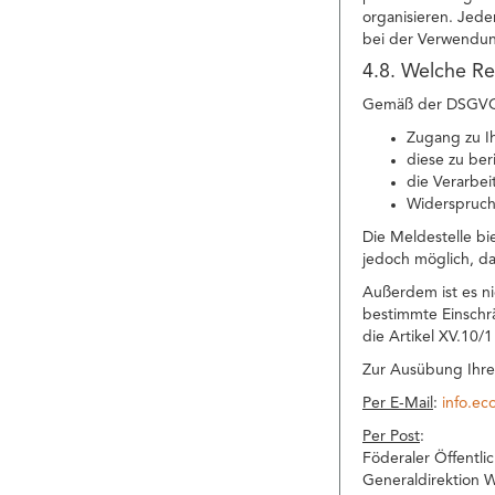
organisieren. Jede
bei der Verwendun
4.8. Welche Re
Gemäß der DSGVO h
Zugang zu I
diese zu ber
die Verarbei
Widerspruch
Die Meldestelle bi
jedoch möglich, da
Außerdem ist es n
bestimmte Einschr
die Artikel XV.10/
Zur Ausübung Ihre
Per E-Mail
:
info.e
Per Post
:
Föderaler Öffentli
Generaldirektion W