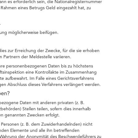
nn es erforderlich sein, die Nationalregisternummer
ahmen eines Betrugs Geld eingezahlt hat, zu
.
ung möglicherweise beifügen.
es zur Erreichung der Zwecke, für die sie erhoben
 Partnern der Meldestelle variieren.
t Ihre personenbezogenen Daten bis zu höchstens
ftsinspektion eine Kontrollakte im Zusammenhang
e aufbewahrt. Im Falle eines Gerichtsverfahrens
igen Abschluss dieses Verfahrens verlängert werden.
ben?
ezogene Daten mit anderen privaten (z. B.
zbehörden) Stellen teilen, sofern dies innerhalb
en genannten Zwecken erfolgt.
Personen (z. B. dem Zuwiderhandelnden) nicht
renden Elemente und alle ihn betreffenden
Wahrung der Anonymität des Beschwerdeführers zu