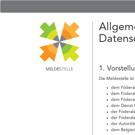
Allgem
Datens
1. Vorstell
MELDE
STELLE
Die Meldestelle ist
dem Föderale
dem Föderal
dem Föderal
dem Dienst f
der Föderal
der Föderala
der Autoritä
dem Belgisch