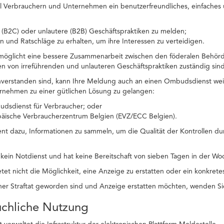
ll Verbrauchern und Unternehmen ein benutzerfreundliches, einfaches u
 (B2C) oder unlautere (B2B) Geschäftspraktiken zu melden;
n und Ratschläge zu erhalten, um ihre Interessen zu verteidigen.
rmöglicht eine bessere Zusammenarbeit zwischen den föderalen Behörd
llen von irreführenden und unlauteren Geschäftspraktiken zuständig sind
nverstanden sind, kann Ihre Meldung auch an einen Ombudsdienst wei
rnehmen zu einer gütlichen Lösung zu gelangen:
dsdienst für Verbraucher; oder
päische Verbraucherzentrum Belgien (EVZ/ECC Belgien).
ent dazu, Informationen zu sammeln, um die Qualität der Kontrollen du
t kein Notdienst und hat keine Bereitschaft von sieben Tagen in der 
tet nicht die Möglichkeit, eine Anzeige zu erstatten oder ein konkrete
er Straftat geworden sind und Anzeige erstatten möchten, wenden Sie
uchliche Nutzung