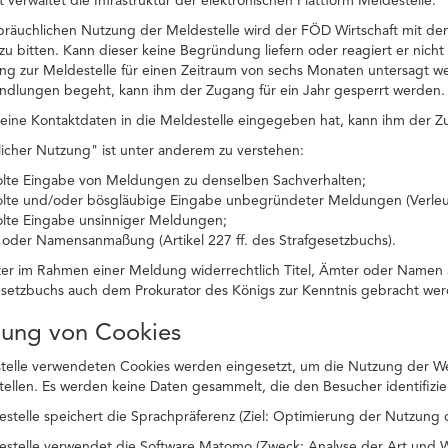
 verwaltet die Infrastruktur der elektronischen Plattform Meldestelle.
ssbräuchlichen Nutzung der Meldestelle wird der FÖD Wirtschaft mit 
zu bitten. Kann dieser keine Begründung liefern oder reagiert er nicht 
ng zur Meldestelle für einen Zeitraum von sechs Monaten untersagt w
andlungen begeht, kann ihm der Zugang für ein Jahr gesperrt werden.
ine Kontaktdaten in die Meldestelle eingegeben hat, kann ihm der Zu
icher Nutzung" ist unter anderem zu verstehen:
olte Eingabe von Meldungen zu denselben Sachverhalten;
olte und/oder bösgläubige Eingabe unbegründeter Meldungen (Verle
olte Eingabe unsinniger Meldungen;
- oder Namensanmaßung (Artikel 227 ff. des Strafgesetzbuchs).
zer im Rahmen einer Meldung widerrechtlich Titel, Ämter oder Namen 
esetzbuchs auch dem Prokurator des Königs zur Kenntnis gebracht wer
dung von Cookies
telle verwendeten Cookies werden eingesetzt, um die Nutzung der Web
stellen. Es werden keine Daten gesammelt, die den Besucher identifizie
estelle speichert die Sprachpräferenz (Ziel: Optimierung der Nutzung 
estelle verwendet die Software Matomo (Zweck: Analyse der Art und We