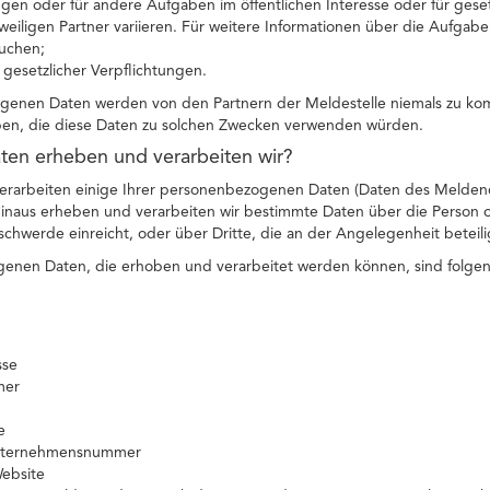
en oder für andere Aufgaben im öffentlichen Interesse oder für gese
eiligen Partner variieren. Für weitere Informationen über die Aufgab
uchen;
g gesetzlicher Verpflichtungen.
genen Daten werden von den Partnern der Meldestelle niemals zu ko
ben, die diese Daten zu solchen Zwecken verwenden würden.
ten erheben und verarbeiten wir?
erarbeiten einige Ihrer personenbezogenen Daten (Daten des Melden
 hinaus erheben und verarbeiten wir bestimmte Daten über die Person
hwerde einreicht, oder über Dritte, die an der Angelegenheit beteilig
enen Daten, die erhoben und verarbeitet werden können, sind folge
sse
mer
e
Unternehmensnummer
Website