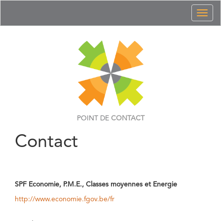
Toggl
naviga
POINT DE
CONTACT
Contact
SPF Economie, P.M.E., Classes moyennes et Energie
http://www.economie.fgov.be/fr