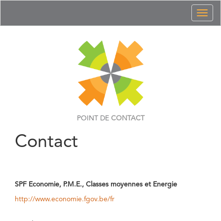
Toggl
naviga
POINT DE
CONTACT
Contact
SPF Economie, P.M.E., Classes moyennes et Energie
http://www.economie.fgov.be/fr