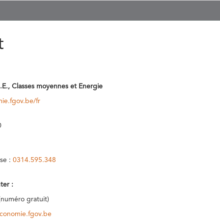
t
.E., Classes moyennes et Energie
ie.fgov.be/fr
0
se :
0314.595.348
ter :
(numéro gratuit)
conomie.fgov.be