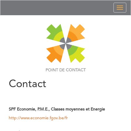
Toggl
naviga
POINT DE
CONTACT
Contact
SPF Economie, P.M.E., Classes moyennes et Energie
http://www.economie.fgov.be/fr