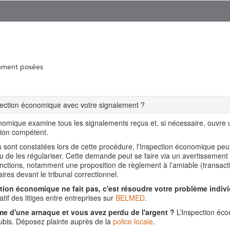
mment posées
spection économique avec votre signalement ?
nomique examine tous les signalements reçus et, si nécessaire, ouvre
tion compétent.
ns sont constatées lors de cette procédure, l'Inspection économique pe
ou de les régulariser. Cette demande peut se faire via un avertissement
nctions, notamment une proposition de règlement à l’amiable (transact
aires devant le tribunal correctionnel.
tion économique ne fait pas, c'est résoudre votre problème indivi
tif des litiges entre entreprises sur
BELMED
.
me d'une arnaque et vous avez perdu de l'argent ?
L’Inspection éco
is. Déposez plainte auprès de la
police locale
.