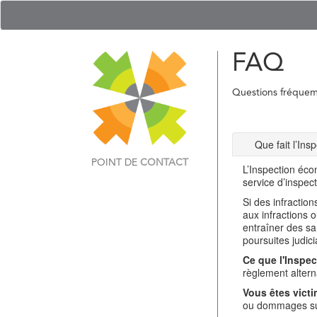
FAQ
Questions fréque
Que fait l’In
POINT DE
CONTACT
L’Inspection éco
service d’inspec
Si des infractio
aux infractions 
entraîner des sa
poursuites judici
Ce que l'Inspec
règlement alterna
Vous êtes victi
ou dommages sub