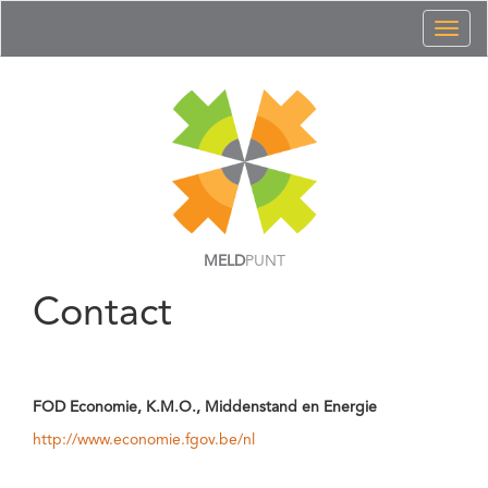
Toggl
naviga
MELD
PUNT
Contact
FOD Economie, K.M.O., Middenstand en Energie
http://www.economie.fgov.be/nl