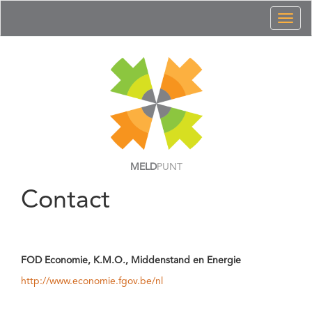
Toggl
naviga
MELD
PUNT
Contact
FOD Economie, K.M.O., Middenstand en Energie
http://www.economie.fgov.be/nl