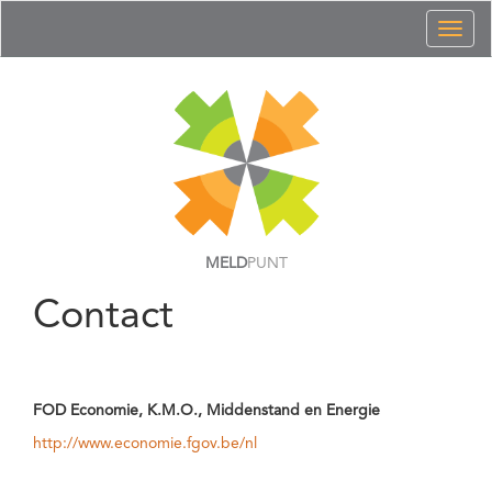
Toggl
naviga
MELD
PUNT
Contact
FOD Economie, K.M.O., Middenstand en Energie
http://www.economie.fgov.be/nl