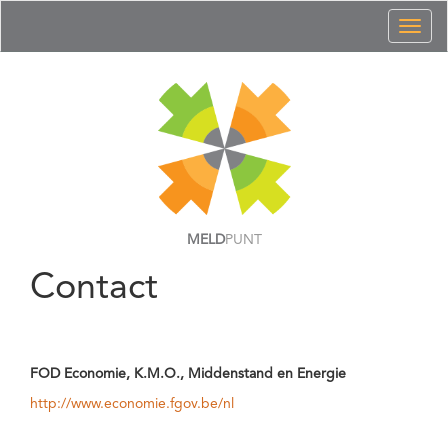
Toggl
naviga
MELD
PUNT
Contact
FOD Economie, K.M.O., Middenstand en Energie
http://www.economie.fgov.be/nl