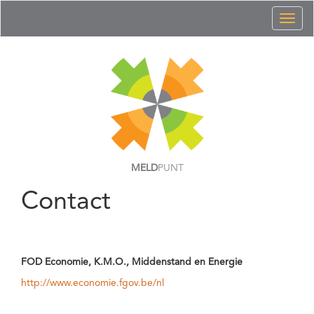
Toggl
naviga
MELD
PUNT
Contact
FOD Economie, K.M.O., Middenstand en Energie
http://www.economie.fgov.be/nl