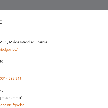
t
M.O., Middenstand en Energie
ie.fgov.be/nl
50
0314.595.348
r:
(gratis nummer)
conomie.fgov.be