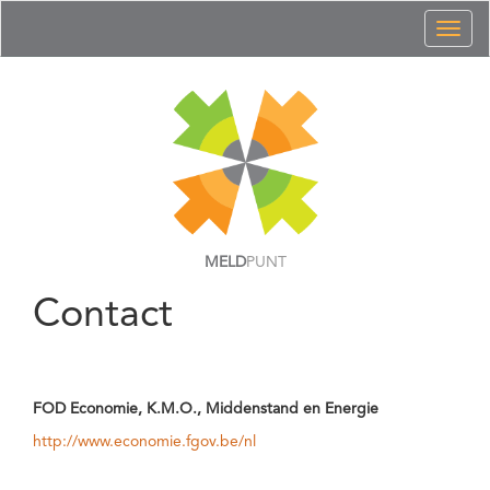
Toggl
naviga
MELD
PUNT
Contact
FOD Economie, K.M.O., Middenstand en Energie
http://www.economie.fgov.be/nl