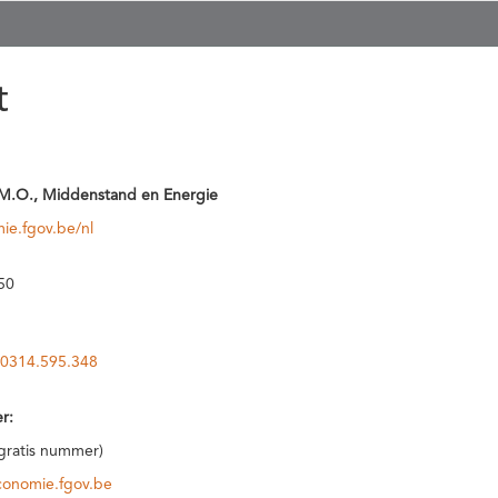
t
M.O., Middenstand en Energie
ie.fgov.be/nl
50
0314.595.348
r:
(gratis nummer)
conomie.fgov.be