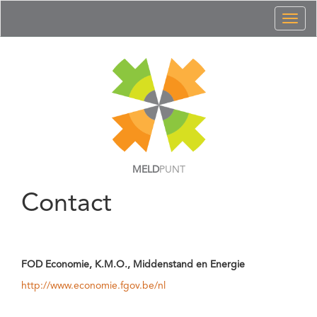
Toggl
naviga
MELD
PUNT
Contact
FOD Economie, K.M.O., Middenstand en Energie
http://www.economie.fgov.be/nl