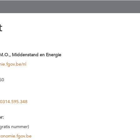
t
M.O., Middenstand en Energie
ie.fgov.be/nl
50
0314.595.348
r:
(gratis nummer)
conomie.fgov.be