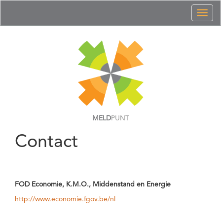
Toggl
naviga
MELD
PUNT
Contact
FOD Economie, K.M.O., Middenstand en Energie
http://www.economie.fgov.be/nl