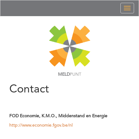
Toggl
naviga
MELD
PUNT
Contact
FOD Economie, K.M.O., Middenstand en Energie
http://www.economie.fgov.be/nl