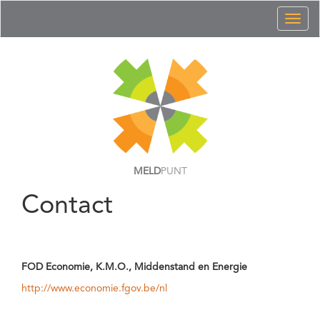
Toggl
naviga
MELD
PUNT
Contact
FOD Economie, K.M.O., Middenstand en Energie
http://www.economie.fgov.be/nl