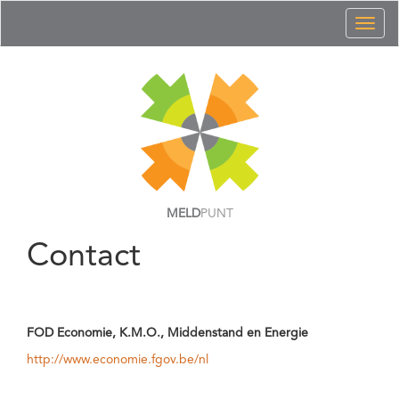
Toggl
naviga
MELD
PUNT
Contact
FOD Economie, K.M.O., Middenstand en Energie
http://www.economie.fgov.be/nl