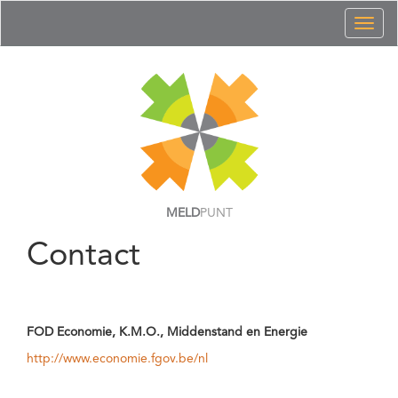
Toggl
naviga
MELD
PUNT
Contact
FOD Economie, K.M.O., Middenstand en Energie
http://www.economie.fgov.be/nl