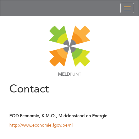
Toggl
naviga
MELD
PUNT
Contact
FOD Economie, K.M.O., Middenstand en Energie
http://www.economie.fgov.be/nl