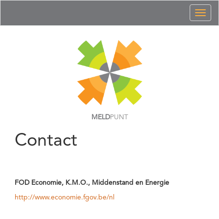
Toggl
naviga
MELD
PUNT
Contact
FOD Economie, K.M.O., Middenstand en Energie
http://www.economie.fgov.be/nl