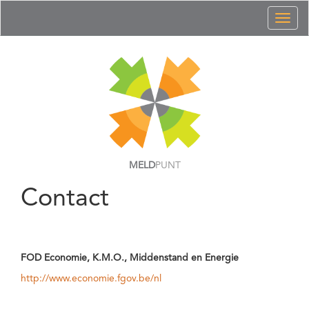
Toggl
naviga
MELD
PUNT
Contact
FOD Economie, K.M.O., Middenstand en Energie
http://www.economie.fgov.be/nl