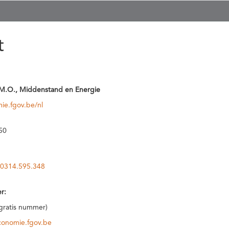
t
M.O., Middenstand en Energie
ie.fgov.be/nl
50
0314.595.348
r:
(gratis nummer)
conomie.fgov.be