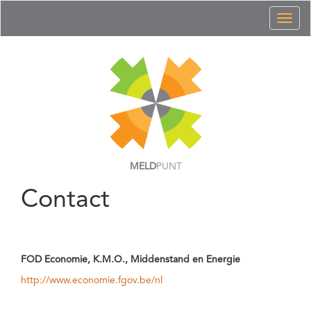
Toggl
naviga
MELD
PUNT
Contact
FOD Economie, K.M.O., Middenstand en Energie
http://www.economie.fgov.be/nl