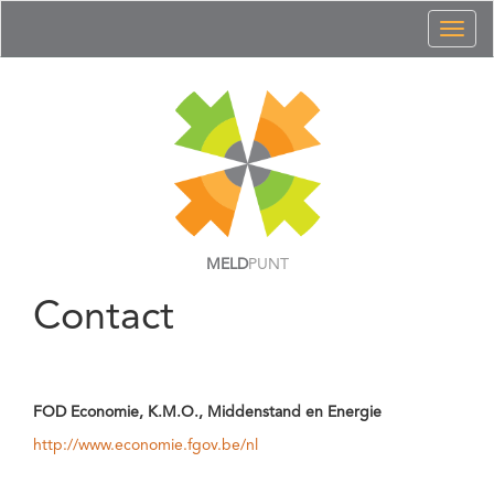
Toggl
naviga
MELD
PUNT
Contact
FOD Economie, K.M.O., Middenstand en Energie
http://www.economie.fgov.be/nl