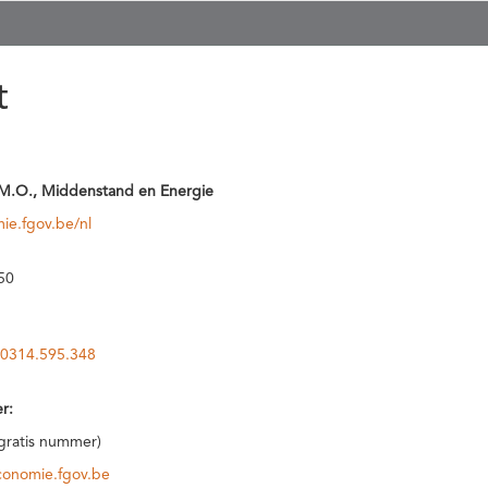
t
M.O., Middenstand en Energie
ie.fgov.be/nl
50
0314.595.348
r:
(gratis nummer)
conomie.fgov.be