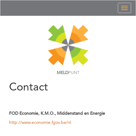
Toggl
naviga
MELD
PUNT
Contact
FOD Economie, K.M.O., Middenstand en Energie
http://www.economie.fgov.be/nl