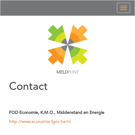
Toggl
naviga
MELD
PUNT
Contact
FOD Economie, K.M.O., Middenstand en Energie
http://www.economie.fgov.be/nl