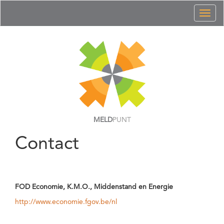
Toggl
naviga
MELD
PUNT
Contact
FOD Economie, K.M.O., Middenstand en Energie
http://www.economie.fgov.be/nl