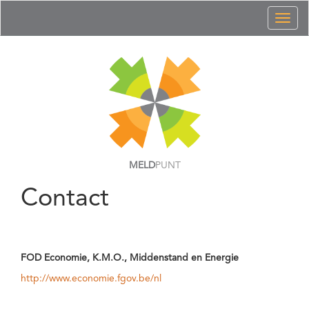
Toggl
naviga
MELD
PUNT
Contact
FOD Economie, K.M.O., Middenstand en Energie
http://www.economie.fgov.be/nl