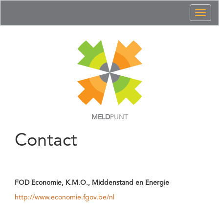
Toggl
naviga
MELD
PUNT
Contact
FOD Economie, K.M.O., Middenstand en Energie
http://www.economie.fgov.be/nl