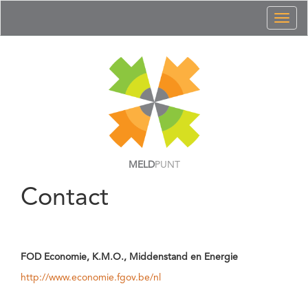
Toggl
naviga
MELD
PUNT
Contact
FOD Economie, K.M.O., Middenstand en Energie
http://www.economie.fgov.be/nl