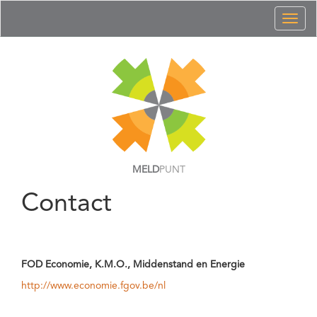
Toggl
naviga
MELD
PUNT
Contact
FOD Economie, K.M.O., Middenstand en Energie
http://www.economie.fgov.be/nl