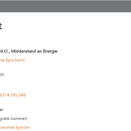
t
M.O., Middenstand en Energie
ie.fgov.be/nl
50
0314.595.348
r:
(gratis nummer)
conomie.fgov.be