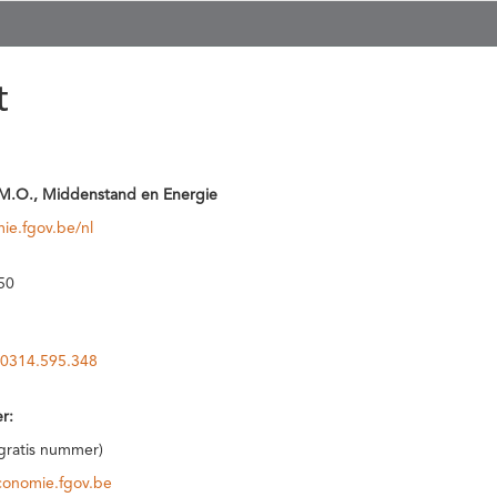
t
M.O., Middenstand en Energie
ie.fgov.be/nl
50
0314.595.348
r:
(gratis nummer)
conomie.fgov.be