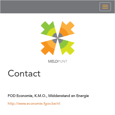
Toggl
naviga
MELD
PUNT
Contact
FOD Economie, K.M.O., Middenstand en Energie
http://www.economie.fgov.be/nl