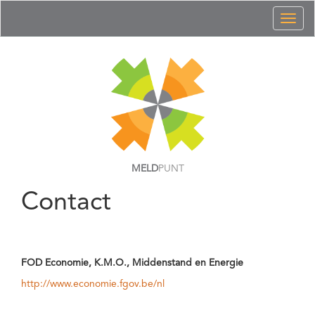
Toggl
naviga
MELD
PUNT
Contact
FOD Economie, K.M.O., Middenstand en Energie
http://www.economie.fgov.be/nl