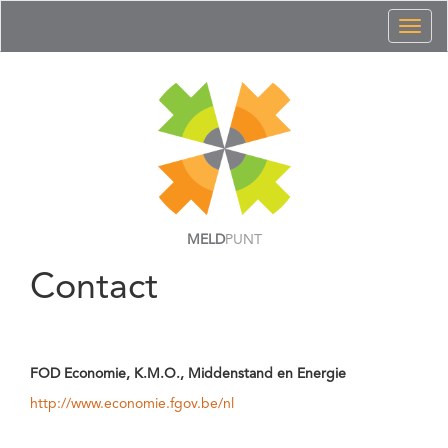
Toggl
naviga
MELD
PUNT
Contact
FOD Economie, K.M.O., Middenstand en Energie
http://www.economie.fgov.be/nl