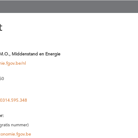
t
M.O., Middenstand en Energie
ie.fgov.be/nl
50
0314.595.348
r:
(gratis nummer)
conomie.fgov.be