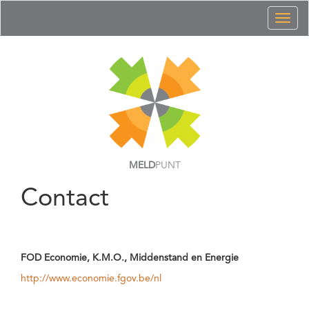
Toggl
naviga
MELD
PUNT
Contact
FOD Economie, K.M.O., Middenstand en Energie
http://www.economie.fgov.be/nl