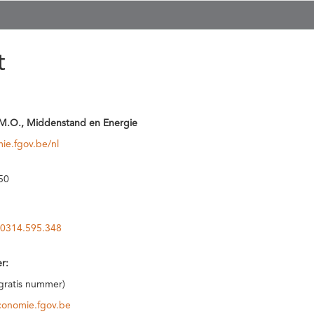
t
M.O., Middenstand en Energie
ie.fgov.be/nl
50
0314.595.348
r:
(gratis nummer)
conomie.fgov.be