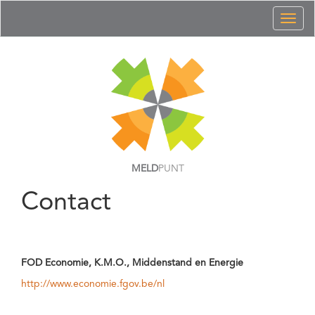
Toggl
naviga
MELD
PUNT
Contact
FOD Economie, K.M.O., Middenstand en Energie
http://www.economie.fgov.be/nl