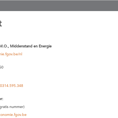
t
M.O., Middenstand en Energie
ie.fgov.be/nl
50
0314.595.348
r:
(gratis nummer)
conomie.fgov.be