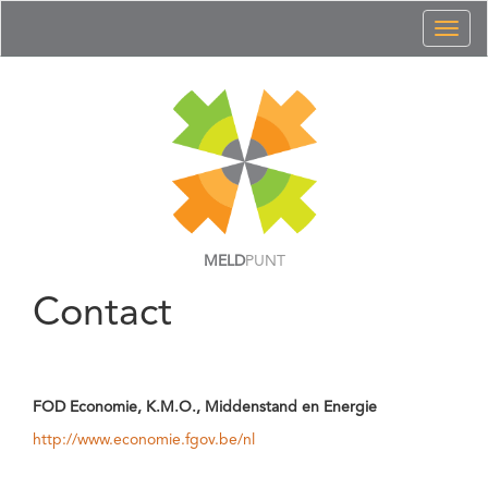
Toggl
naviga
MELD
PUNT
Contact
FOD Economie, K.M.O., Middenstand en Energie
http://www.economie.fgov.be/nl