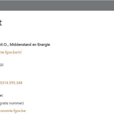
t
M.O., Middenstand en Energie
ie.fgov.be/nl
50
0314.595.348
r:
(gratis nummer)
conomie.fgov.be