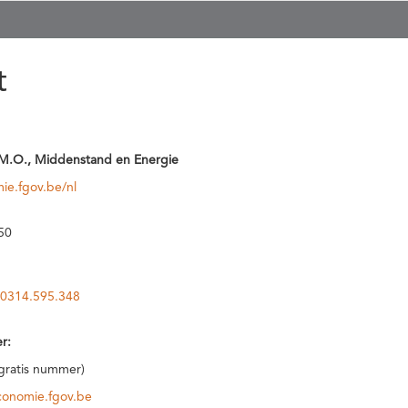
t
M.O., Middenstand en Energie
ie.fgov.be/nl
50
0314.595.348
r:
(gratis nummer)
conomie.fgov.be