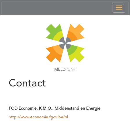
Toggl
naviga
MELD
PUNT
Contact
FOD Economie, K.M.O., Middenstand en Energie
http://www.economie.fgov.be/nl