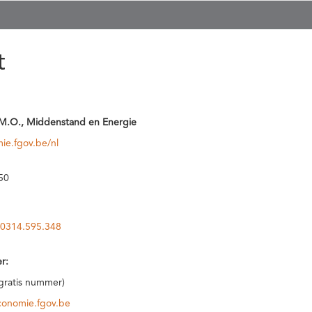
t
M.O., Middenstand en Energie
ie.fgov.be/nl
50
0314.595.348
r:
(gratis nummer)
conomie.fgov.be